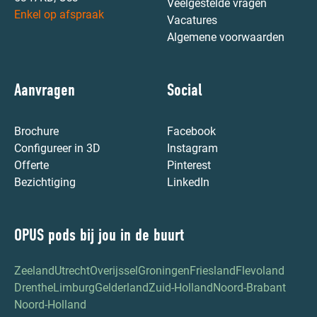
Veelgestelde vragen
Enkel op afspraak
Vacatures
Algemene voorwaarden
Aanvragen
Social
Brochure
Facebook
Configureer in 3D
Instagram
Offerte
Pinterest
Bezichtiging
LinkedIn
OPUS pods bij jou in de buurt
Zeeland
Utrecht
Overijssel
Groningen
Friesland
Flevoland
Drenthe
Limburg
Gelderland
Zuid-Holland
Noord-Brabant
Noord-Holland