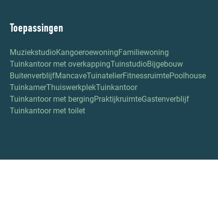
Toepassingen
Muziekstudio
Kangoeroewoning
Familiewoning
Tuinkantoor met overkapping
Tuinstudio
Bijgebouw
Buitenverblijf
Mancave
Tuinatelier
Fitnessruimte
Poolhouse
Tuinkamer
Thuiswerkplek
Tuinkantoor
Tuinkantoor met berging
Praktijkruimte
Gastenverblijf
Tuinkantoor met toilet