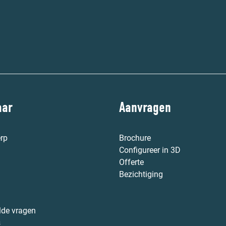
aar
Aanvragen
rp
Brochure
Configureer in 3D
Offerte
Bezichtiging
lde vragen
s