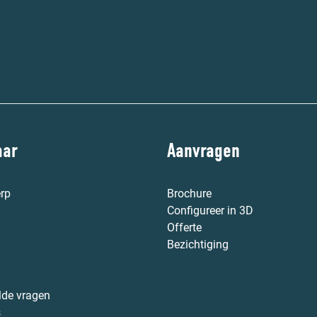
aar
Aanvragen
rp
Brochure
Configureer in 3D
Offerte
Bezichtiging
lde vragen
s