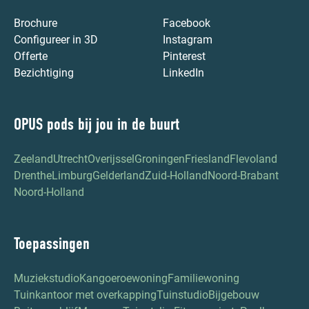
Brochure
Facebook
Configureer in 3D
Instagram
Offerte
Pinterest
Bezichtiging
LinkedIn
OPUS pods bij jou in de buurt
Zeeland
Utrecht
Overijssel
Groningen
Friesland
Flevoland
Drenthe
Limburg
Gelderland
Zuid-Holland
Noord-Brabant
Noord-Holland
Toepassingen
Muziekstudio
Kangoeroewoning
Familiewoning
Tuinkantoor met overkapping
Tuinstudio
Bijgebouw