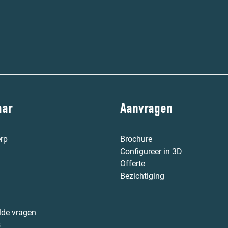
aar
Aanvragen
rp
Brochure
Configureer in 3D
Offerte
Bezichtiging
lde vragen
s