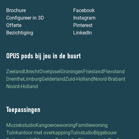
Brochure
Facebook
Configureer in 3D
Instagram
Offerte
Pinterest
Bezichtiging
LinkedIn
OPUS pods bij jou in de buurt
Zeeland
Utrecht
Overijssel
Groningen
Friesland
Flevoland
Drenthe
Limburg
Gelderland
Zuid-Holland
Noord-Brabant
Noord-Holland
Toepassingen
Muziekstudio
Kangoeroewoning
Familiewoning
Tuinkantoor met overkapping
Tuinstudio
Bijgebouw