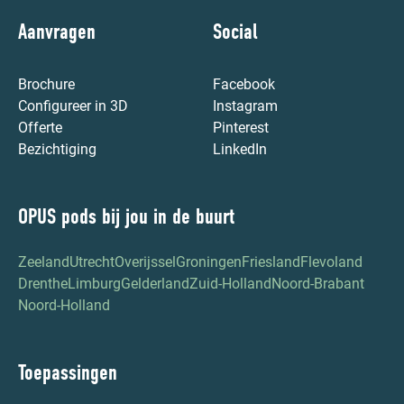
Aanvragen
Social
Brochure
Facebook
Configureer in 3D
Instagram
Offerte
Pinterest
Bezichtiging
LinkedIn
OPUS pods bij jou in de buurt
Zeeland
Utrecht
Overijssel
Groningen
Friesland
Flevoland
Drenthe
Limburg
Gelderland
Zuid-Holland
Noord-Brabant
Noord-Holland
Toepassingen