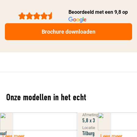
Beoordeeld met een 9,8 op
Brochure downloaden
Onze modellen in het echt
Model
Beta
g
Afmeting
5,8 x 3
Locatie
hoof
Tilburg
Lees meer
Lees meer