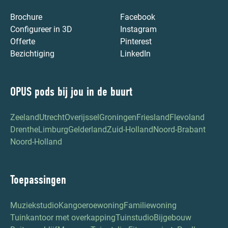
Brochure
Facebook
Configureer in 3D
Instagram
Offerte
Pinterest
Bezichtiging
LinkedIn
OPUS pods bij jou in de buurt
Zeeland
Utrecht
Overijssel
Groningen
Friesland
Flevoland
Drenthe
Limburg
Gelderland
Zuid-Holland
Noord-Brabant
Noord-Holland
Toepassingen
Muziekstudio
Kangoeroewoning
Familiewoning
Tuinkantoor met overkapping
Tuinstudio
Bijgebouw